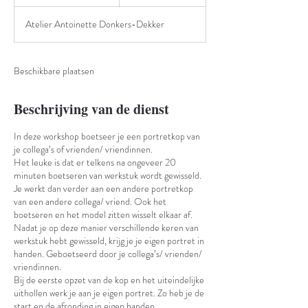
f
g
Atelier Antoinette Donkers-Dekker
e
l
o
p
Beschikbare plaatsen
e
n
Beschrijving van de dienst
In deze workshop boetseer je een portretkop van
je collega’s of vrienden/ vriendinnen.
Het leuke is dat er telkens na ongeveer 20
minuten boetseren van werkstuk wordt gewisseld.
Je werkt dan verder aan een andere portretkop
van een andere collega/ vriend. Ook het
boetseren en het model zitten wisselt elkaar af.
Nadat je op deze manier verschillende keren van
werkstuk hebt gewisseld, krijg je je eigen portret in
handen. Geboetseerd door je collega’s/ vrienden/
vriendinnen.
Bij de eerste opzet van de kop en het uiteindelijke
uithollen werk je aan je eigen portret. Zo heb je de
start en de afronding in eigen handen.