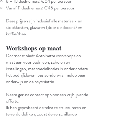
8 – 10 deelnemers: €54 per persoon
Vanaf 11 deelnemers: €45 per persoon
Deze prijzen zijn inclusief alle materiaal- en
stookkosten, glazuren (door de docent) en
koffie/thee.
Workshops op maat
Daarnaast biedt Antoinette workshops op
maat aan voor bedrijven, scholen en
instellingen, met specialisaties in onder andere
het bedrijfsleven, basisonderwijs, middelbaar
onderwijs en de psychiatrie.
Neem gerust contact op voor een vrijblijvende
offerte.
Ik heb geprobeerd de tekst te structureren en
te verduidelijken, zodat de verschillende
workshops goed te onderscheiden zijn en de
informatie gemakkelijker te volgen is. Als je