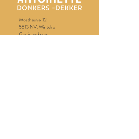
Mostheuvel 12
5513 NV, Wintelre
Gratis parkeren.
info@antoinettedd.com
040 2823461
Curriculum Vitae
Privacy Verklaring
Algemene
Voorwaarden
Contact formulier
Designed in
Wix
. by